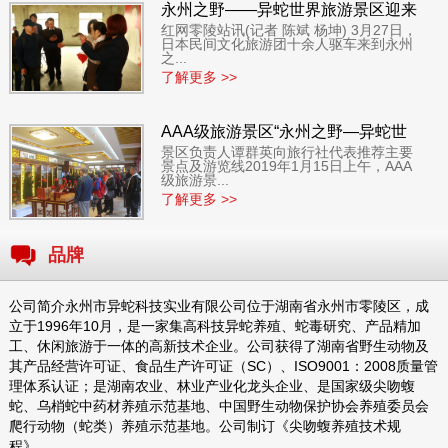
永州之野——异蛇世界旅游景区迎来
红网零陵站讯(记者 陈斌 杨坤) 3月27日，
外国客人
日本民间文化旅游团十余人驱车来到永州
之...
了解更多 >>
AAA级旅游景区“永州之野—异蛇世
景区负责人谭群英向旅行社代表推荐主要
界”邀国内百家旅行社来景区参观
景点及游览线2019年1月15日上午，AAA
级旅游景...
了解更多 >>
品牌
公司简介永州市异蛇科技实业有限公司位于湖南省永州市零陵区，成
立于1996年10月，是一家集高科技异蛇养殖、蛇毒研究、产品精加
工、休闲旅游于一体的高新技术企业。公司获得了湖南省野生动物及
其产品经营许可证、食品生产许可证（SC）、ISO9001：2008质量管
理体系认证；是湖南农业、林业产业化龙头企业、是国家级尖吻蝮
蛇、乌梢蛇中药材养殖示范基地、中国野生动物保护协会养殖委员会
爬行动物（蛇类）养殖示范基地。公司制订《尖吻蝮养殖技术规
程》、...