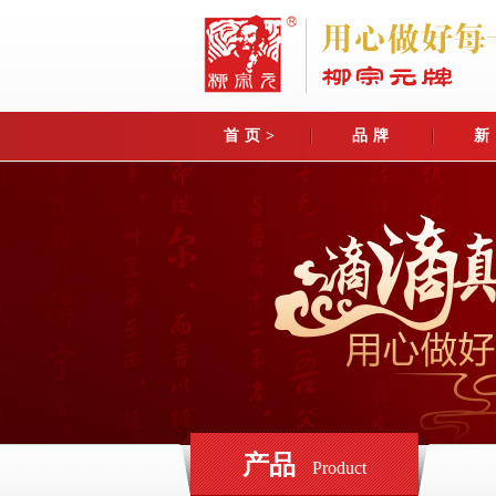
首页>
品牌
新
关于我们
园区
最
企业简介
群英
行
礼
董事长致辞
800亩
媒
异
企业目标
青花
传承
蛇
奖牌荣誉
异
人才理
企业大事记
异
产品
Product