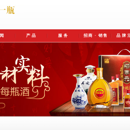
闻
产品
服务
招商 · 销售
品牌
之旅
新新闻
酒类
社会责任
美容护肤
客户服务
周边产品
官方微信公众号
招商代理
人才招聘
销售
坊酿造
业焦点
盒系列
蛇毒肽护肤套装
公益慈善
市场反馈
生态园区
体报道
蛇鞭酒
蛇肽水光精华原液
售后服务
瓷原液
酿艺
类百科
蛇油滋养嫩手霜
法律声明
蛇酒
蛇脂玉润保湿面膜
投诉打假
企业目标
念
永州之野——异
AAA级旅游景
蛇毒肽护肤套装
全国服务热线：
蛇世界旅游景区
区“永州之野—异
0746-6318186
打造"十亿产值，百年品牌"
蛇王酒
蛇肽纤脸紧致面膜
迎来外国客人
蛇世界”邀国内百
全国招商电话：
红网零陵站讯(记者 陈斌 杨坤) 3月
景区负责人谭群英向旅行社代
家旅行社来景区
0731-85620663
手机用户可以扫描上图二
27日，日本民间文化旅游团...
参观
荐主要景点及游览线2019年1月..
动态