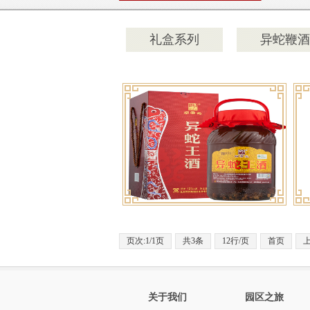
礼盒系列
异蛇鞭酒
页次:1/1页
共3条
12行/页
首页
关于我们
园区之旅