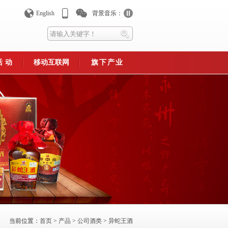
English
背景音乐：
活动
移动互联网
旗下产业
平台
手机官网
异蛇生态旅游文化产业园
异蛇养殖专业合作社
异蛇生物研究所
利群农业
永州异蛇生物制药公司
永州市异蛇生物产业协会
表推
维码，及时获取公司相关
.
!!
当前位置：
首页
>
产品
>
公司酒类
>
异蛇王酒