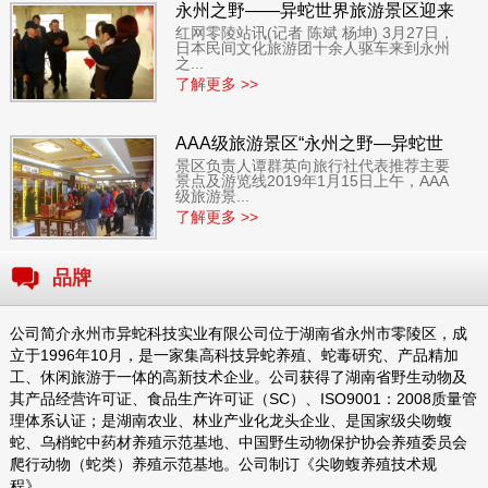
永州之野——异蛇世界旅游景区迎来
红网零陵站讯(记者 陈斌 杨坤) 3月27日，
外国客人
日本民间文化旅游团十余人驱车来到永州
之...
了解更多 >>
AAA级旅游景区“永州之野—异蛇世
景区负责人谭群英向旅行社代表推荐主要
界”邀国内百家旅行社来景区参观
景点及游览线2019年1月15日上午，AAA
级旅游景...
了解更多 >>
品牌
公司简介永州市异蛇科技实业有限公司位于湖南省永州市零陵区，成
立于1996年10月，是一家集高科技异蛇养殖、蛇毒研究、产品精加
工、休闲旅游于一体的高新技术企业。公司获得了湖南省野生动物及
其产品经营许可证、食品生产许可证（SC）、ISO9001：2008质量管
理体系认证；是湖南农业、林业产业化龙头企业、是国家级尖吻蝮
蛇、乌梢蛇中药材养殖示范基地、中国野生动物保护协会养殖委员会
爬行动物（蛇类）养殖示范基地。公司制订《尖吻蝮养殖技术规
程》、...