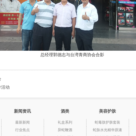
总经理郭德志与台湾青商协会合影
会
学活动
新闻资讯
酒类
美容护肤
最新新闻
礼盒系列
蛇毒肽护肤套装
行业焦点
异蛇鞭酒
蛇肽水光精华原液