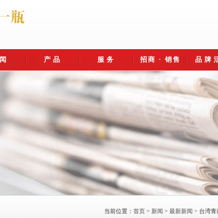
闻
产品
服务
招商 · 销售
品牌
之旅
新新闻
酒类
社会责任
美容护肤
客户服务
周边产品
官方微信公众号
招商代理
人才招聘
销售
坊酿造
业焦点
盒系列
蛇毒肽护肤套装
公益慈善
市场反馈
生态园区
体报道
蛇鞭酒
蛇肽水光精华原液
售后服务
瓷原液
酿艺
类百科
蛇油滋养嫩手霜
法律声明
蛇酒
蛇脂玉润保湿面膜
投诉打假
企业目标
念
永州之野——异
AAA级旅游景
蛇毒肽护肤套装
全国服务热线：
蛇世界旅游景区
区“永州之野—异
0746-6318186
打造"十亿产值，百年品牌"
蛇王酒
蛇肽纤脸紧致面膜
迎来外国客人
蛇世界”邀国内百
全国招商电话：
红网零陵站讯(记者 陈斌 杨坤) 3月
景区负责人谭群英向旅行社代
家旅行社来景区
0731-85620663
手机用户可以扫描上图二
27日，日本民间文化旅游团...
参观
荐主要景点及游览线2019年1月..
动态
当前位置：
首页
>
新闻
>
最新新闻
> 台湾