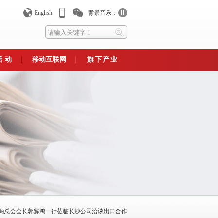
English
背景音乐：
活动
移动互联网
旗下产业
平台
手机官网
异蛇生态旅游文化产业园
异蛇养殖专业合作社
异蛇生物研究所
利群农业
永州异蛇生物制药公司
永州市异蛇生物产业协会
表推
维码，及时获取公司相关
.
!!
青商总会会长郭辉鸿一行莅临长沙公司洽谈出口合作