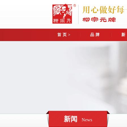
首页>
品牌
新
关于我们
园区
最
企业简介
群英
行
礼
董事长致辞
800亩
媒
异
企业目标
青花
传承
蛇
奖牌荣誉
异
人才理
企业大事记
异
新闻
News