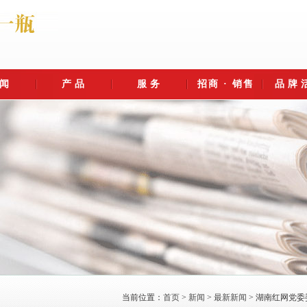
闻
产品
服务
招商 · 销售
品牌
之旅
新新闻
酒类
社会责任
美容护肤
客户服务
周边产品
官方微信公众号
招商代理
人才招聘
销售
坊酿造
业焦点
盒系列
蛇毒肽护肤套装
公益慈善
市场反馈
生态园区
体报道
蛇鞭酒
蛇肽水光精华原液
售后服务
瓷原液
酿艺
类百科
蛇油滋养嫩手霜
法律声明
蛇酒
蛇脂玉润保湿面膜
投诉打假
企业目标
念
永州之野——异
AAA级旅游景
蛇毒肽护肤套装
全国服务热线：
蛇世界旅游景区
区“永州之野—异
0746-6318186
打造"十亿产值，百年品牌"
蛇王酒
蛇肽纤脸紧致面膜
迎来外国客人
蛇世界”邀国内百
全国招商电话：
红网零陵站讯(记者 陈斌 杨坤) 3月
景区负责人谭群英向旅行社代
家旅行社来景区
0731-85620663
手机用户可以扫描上图二
27日，日本民间文化旅游团...
参观
荐主要景点及游览线2019年1月..
动态
当前位置：
首页
>
新闻
>
最新新闻
> 湖南红网党