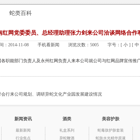
蛇类百科
南红网党委委员、总经理助理张力剑来公司洽谈网络合作
间：2014-11-08
手机看新闻
浏览次数：5005
字号：
[ 小 ]
[ 中 
网各职能部门负责人及永州红网负责人来本公司就公司与红网品牌宣传推
讨会行来公司规划、调研异蛇文化产业园发展建设情况
新闻资讯
酒类
美容护肤
最新新闻
礼盒系列
蛇毒肽护肤套装
行业焦点
异蛇鞭酒
蛇肽水光精华原液