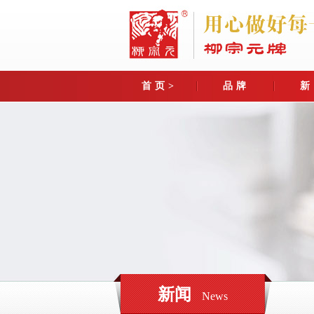
首页>
品牌
新
关于我们
园区
最
企业简介
群英
行
礼
董事长致辞
800亩
媒
异
企业目标
青花
传承
蛇
奖牌荣誉
异
人才理
企业大事记
异
新闻
News