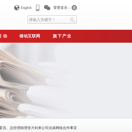
English
背景音乐：
活动
移动互联网
旗下产业
平台
手机官网
异蛇生态旅游文化产业园
异蛇养殖专业合作社
异蛇生物研究所
利群农业
永州异蛇生物制药公司
永州市异蛇生物产业协会
表推
维码，及时获取公司相关
.
!!
委委员、总经理助理张力剑来公司洽谈网络合作事宜